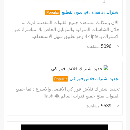
1
اشتراك iptv smarter بدون تقطيع
Popular
الان بإمكانك مشاهدة جميع القنوات المفضلة لديك من
خلال الشاشات المنزلية والموبايل الخاص بك مباشرةً عبر
الاشتراك بـ 4k Iptv وهو تطبيق سهل الاستخدام...
5096
مشاهدة
تجديد اشتراك فلاش فور كي
Popular
تجديد اشتراك فلاش فور كي الافضل والاسرع دائما جميع
القنوات يفتح جميع قنوات العالم flash 4k
5539
مشاهدة