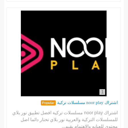
1
اشتراك noor play مسلسلات تركية
Popular
اشتراك noor play مسلسلات تركية افضل تطبيق نور بلاي
للمسلسلات التركية والعربية نور بلاي تختار دائما اضل
محتوى للعنايه والاهتمام بقيم...