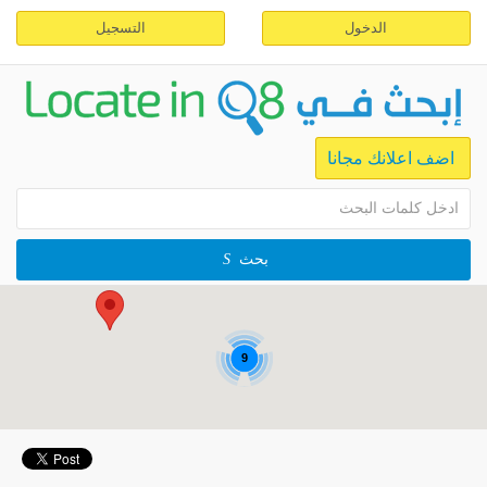
الدخول
التسجيل
اضف اعلانك مجانا
بحث
9