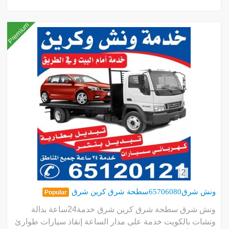
Premium
2
ونش شرق65706080سطحة شرق كرين شرق
Popular
ونش شرق سطحة شرق كرين شرق خدمة24ساعة بدالة
ونشات بالكويت خدمة على مدار الساعة إنقاذ سيارات طوارئ