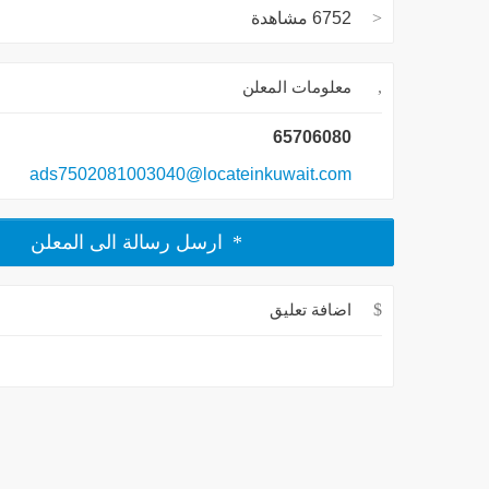
6752 مشاهدة
معلومات المعلن
65706080
ads7502081003040@locateinkuwait.com
ارسل رسالة الى المعلن
اضافة تعليق