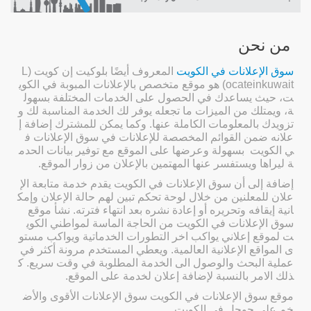
من نحن
سوق الإعلانات في الكويت
المعروف أيضًا بلوكيت إن كويت (
L
ocateinkuwait
) هو موقع متخصص بالإعلانات المبوبة في الكوي
ت، حيث يساعدك في الحصول على الخدمات المختلفة بسهول
ة، ويمتلك من الميزات ما تجعله يوفر لك الخدمة المناسبة لك و
تزويدك بالمعلومات الكاملة عنها. وكما يمكن للمشترك إضافة إ
علانه ضمن القوائم المخصصة للإعلانات في سوق الإعلانات ف
ي الكويت بسهولة وعرضها على الموقع مع توفير بيانات الحدم
ة ليراها ويستفسر عنها المهتمين بالإعلان من زوار الموقع.
إضافة إلى أن سوق الإعلانات في الكويت يقدم خدمة متابعة الإ
علان للمعلنين من خلال لوحة تحكم تبين لهم حالة الإعلان وإمك
انية إيقافه وتحريره أو إعادة نشره بعد انتهاء فترته. نشأ موقع
سوق الإعلانات في الكويت من الحاجة الماسة لمواطني الكوي
ت لموقع إعلاني يواكب اخر التطورات الخدماتية ويواكب مستو
ى المواقع الإعلانية العالمية. ويعطي المستخدم مرونة أكثر في
عملية البحث والوصول الى الخدمة المطلوبة في وقت سريع. ك
ذلك الامر بالنسبة لإضافة إعلان لخدمة على الموقع.
موقع سوق الإعلانات في الكويت سوق الإعلانات الأقوى والأض
خم على جوجل في الكويت.