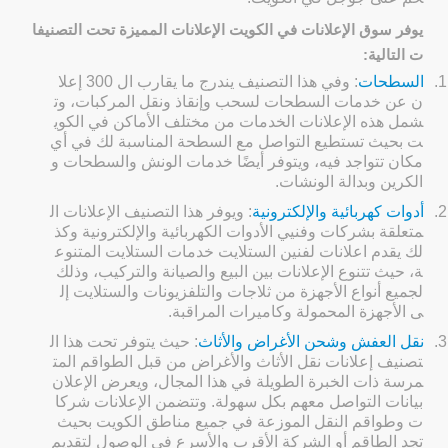
يوفر سوق الإعلانات في الكويت الإعلانات المميزة تحت التصنيفا
ت التالية:
1.
السطحات
: وفي هذا التصنيف يندرج ما يقارب ال 300 إعلا
ن عن خدمات السطحات لسحب وإنقاذ ونقل المركبات، وت
شمل هذه الإعلانات الخدمات من مختلف الأماكن في الكوي
ت بحيث تستطيع التواصل مع السطحة المناسبة لك في أي
مكان تتواجد فيه، ويتوفر أيضًا خدمات الونش والسطحات و
الكرين وبدالة الونشات.
2.
أدوات كهربائية والإلكترونية
: ويوفر هذا التصنيف الإعلانات ال
متعلقة بشركات وفنيي الأدوات الكهربائية والإلكترونية وكذ
لك يقدم اعلانات لفنين الستلايت خدمات الستلايت المتنوع
ة، حيث تتنوع الإعلانات بين البيع والصيانة والتركيب، وذلك
لجميع أنواع الأجهزة من ثلاجات والتلفزيونات والستلايت إل
ى الأجهزة المحمولة وكاميرات المراقبة.
3.
نقل العفش وشحن الأغراض والأثاث
: حيث يتوفر تحت هذا ال
تصنيف إعلانات نقل الأثاث والأغراض من قبل الطواقم المت
مرسة ذات الخبرة الطويلة في هذا المجال، ويعرض الإعلان
بيانات التواصل معهم بكل سهولة. وتتضمن الإعلانات شركا
ت وطواقم النقل الموزعة في جميع مناطق الكويت بحيث
تجد الطاقم أو الشركة الأقرب والأسرع في الوصول لتقديم