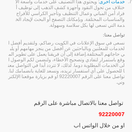
7.
خدمات أخرى
: ويحتوي هذا التصنيف على خدمات واسعة الا
ختلاف من تحول النقود وأجهزة كشف الذهب إلى توظيف أ
فراد أمن المباني وعمال التنظيف وتأجير الكراسي للأفراح
والمناسبات المختلفة. وبإمكانك التصفح أو البحث لإيجاد الخ
دمة التي تسعى لها بكل سلاسة وسهولة.
تواصل معنا:
نسعى في سوق الإعلانات في الكويت رضاكم، ولتقديم أفضل ا
لخدمات للمعلنين وبالباحثين عن أفضل من ينجز مهامهم أو يلب
ي حاجاتهم المختلفة.إضافة إلى أن فريقنا يعمل على تطوير الم
وقع باستمرار لتفادي وتصحيح الأخطاء، ولنضمن لكم الوصول ا
لى الخدمات المطلوبة دوما. لذلك، لا تتردد أبدا في التواصل معن
ا للحصول على أي استفسار تريده، ونسعد للغاية بانضمامك لنا.
تواصل معنا على الرقم 92220007 او قم بزيارة موقعنا الإلكتر
وني.
تواصل معنا بالاتصال مباشرة على الرقم
92220007
او من خلال الواتس اب