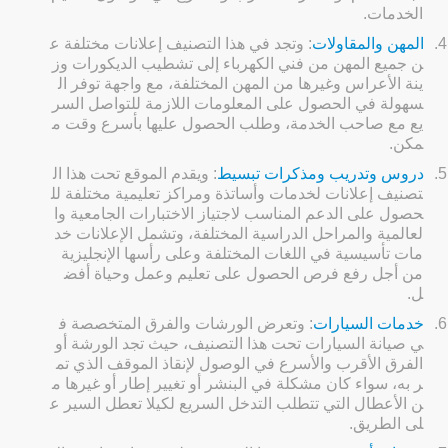
الخدمات.
4.
المهن والمقاولات
: وتجد في هذا التصنيف إعلانات مختلفة ع
ن جميع المهن من فني الكهرباء إلى تشطيب الديكورات وز
ينة الأعراس وغيرها من المهن المختلفة، مع واجهة توفر ال
سهولة في الحصول على المعلومات اللازمة للتواصل السر
يع مع صاحب الخدمة، وطلب الحصول عليها بأسرع وقت م
مكن.
5.
دروس وتدريب ومذكرات تبسيط
: ويقدم الموقع تحت هذا ال
تصنيف إعلانات لخدمات وأساتذة ومراكز تعليمية مختلفة لل
حصول على الدعم المناسب لاجتياز الاختبارات الجامعية وا
لعالمية والمراحل الدراسية المختلفة، وتشمل الإعلانات خد
مات تأسيسية في اللغات المختلفة وعلى رأسها الإنجليزية
من أجل رفع فرص الحصول على تعليم وعمل وحياة أفض
ل.
6.
خدمات السيارات
: وتعرض الورشات والفرق المتخصصة ف
ي صيانة السيارات تحت هذا التصنيف، حيث تجد الورشة أو
الفرق الأقرب والأسرع في الوصول لإنقاذ الموقف الذي تم
ر به، سواء كان مشكلة في البنشر أو تغيير إطار أو غيرها م
ن الأعطال التي تتطلب التدخل السريع لكيلا تعطل السير ع
لى الطريق.