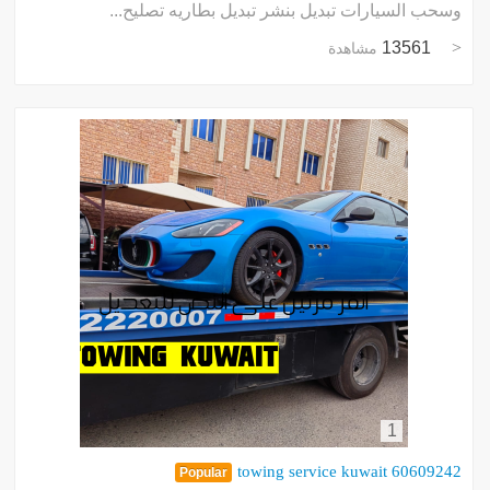
وسحب السيارات تبديل بنشر تبديل بطاريه تصليح...
13561
مشاهدة
1
towing service kuwait 60609242
Popular