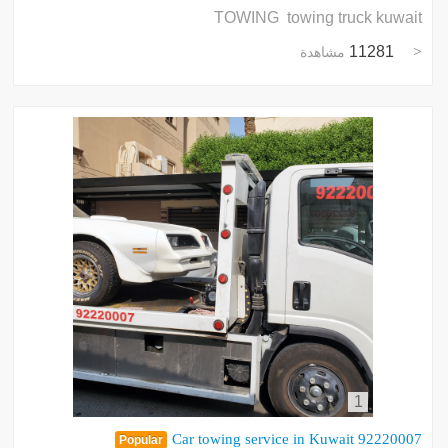
TOWING towing truck kuwait
11281
مشاهدة
1
Car towing service in Kuwait 92220007
Popular