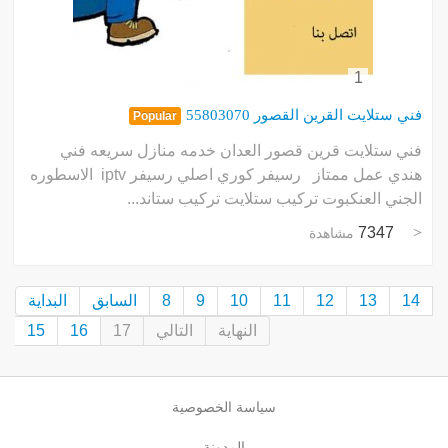
1
فني ستلايت القرين القصور 55803070
Popular
فني ستلايت قرين قصور العدان خدمه منازل سريعه فني
هندي عمل ممتاز رسيفر كوري اصلي رسيفر iptv الاسطوره
الجني العنكبوت تركيب ستلايت تركيب ستاند...
7347
مشاهدة
14
13
12
11
10
9
8
السابق
البداية
النهاية
التالي
17
16
15
سياسة الخصوصية
المدونة