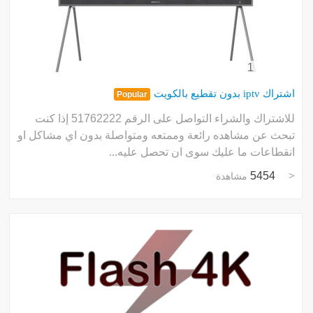
و
خ
ا
د
ق
ح
ا
س
و
ا
ا
ا
ا
ف
إ
ع
ج
ع
م
ش
ا
أ
ج
ت
ا
و
م
ا
س
ا
ا
أ
ب
ح
م
و
ا
1
?
ن
ا
ا
ف
ا
أ
ب
خ
س
اشتراك iptv بدون تقطيع بالكويت
Popular
ف
د
ا
س
للاشتراك والشراء التواصل على الرقم 51762222 إذا كنت
إ
و
تبحث عن مشاهده رائعة وممتعه ومتواصلة بدون اي مشاكل او
انقطاعات ما عليك سوى ان تحصل عليه...
5454
مشاهدة