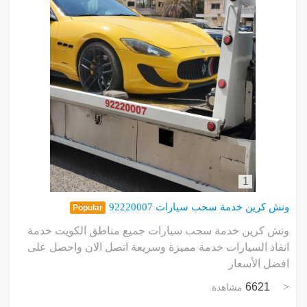
l
4
v
م
ب
ا
ا
و
و
ت
س
s
ج
ت
و
..
ف
د
ا
ا
ج
ب
م
ا
ب
1
ونش كرين خدمة سحب سيارات 92220007
Popular
ونش كرين خدمة سحب سيارات جميع مناطق الكويت خدمة
انقاذ السيارات خدمة مميزة وسريعة اتصل الان واحصل على
افضل الأسعار
6621
مشاهدة