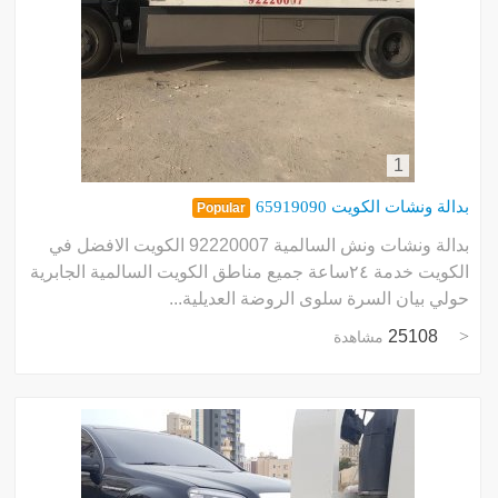
1
بدالة ونشات الكويت 65919090
Popular
بدالة ونشات ونش السالمية 92220007 الكويت الافضل في
الكويت خدمة ٢٤ساعة جميع مناطق الكويت السالمية الجابرية
حولي بيان السرة سلوى الروضة العديلية...
25108
مشاهدة