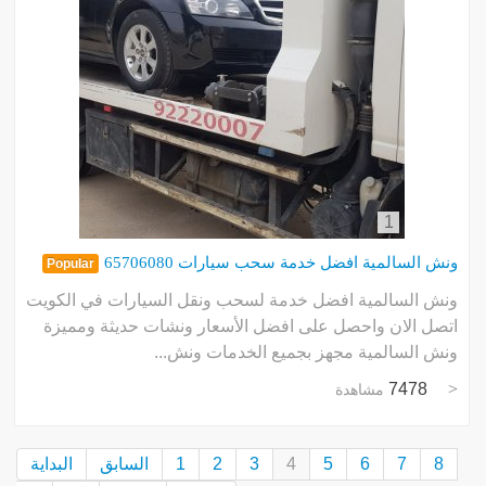
1
ونش السالمية افضل خدمة سحب سيارات 65706080
Popular
ونش السالمية افضل خدمة لسحب ونقل السيارات في الكويت
اتصل الان واحصل على افضل الأسعار ونشات حديثة ومميزة
ونش السالمية مجهز بجميع الخدمات ونش...
7478
مشاهدة
8
7
6
5
4
3
2
1
السابق
البداية