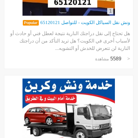
1
ونش نقل السياكل الكويت - للتواصل 65120121
Popular
هل تحتاج إلى نقل دراجتك النارية نتيجة لعطل فني أو حادث أو
لأسباب أخرى في الكويت؟ هل تريد التأكد من أن دراجتك
النارية لن تتعرض للخدش أو التشويه...
5589
مشاهدة