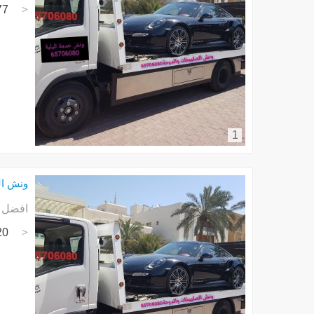
77
1
ونش الصل
افضل خ
20