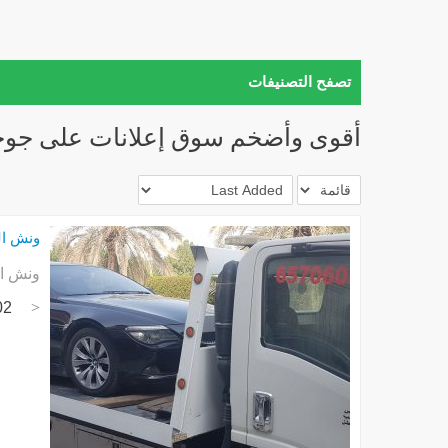
تصفح التصنيفات
أقوى وأضخم سوق إعلانات على جوج
ونش المهبو
ونش المهبولة خدمة 24ساعة ونشات
02