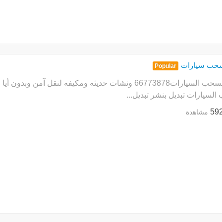
حب سيارات
Popular
ونش لسحب السيارات66773878 ونشات حديثه ومكيفه لنقل 
لسيارات تبديل بنشر تبديل...
59
مشاهدة