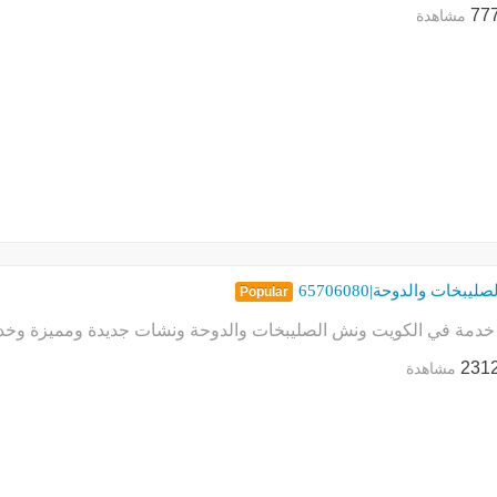
77
مشاهدة
يبخات والدوحة|65706080
Popular
دمة في الكويت ونش الصليبخات والدوحة ونشات جديدة ومميزة وخد
231
مشاهدة