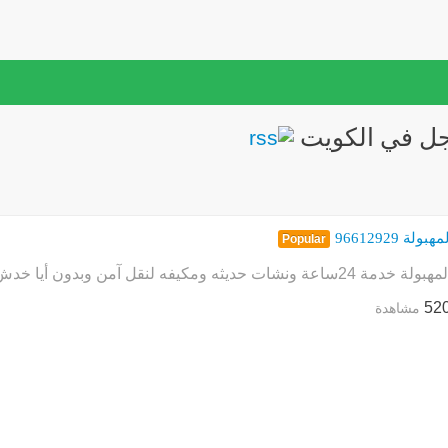
ل في الكويت
لة 96612929
Popular
 حديثه ومكيفه لنقل آمن وبدون أيا خدش وأسعار تنافسية في متناول الجميع
52
مشاهدة