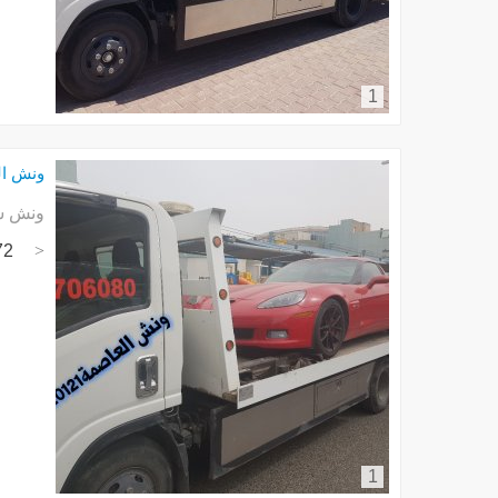
1
ونش العا
ونش سط
72
1