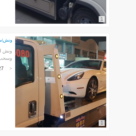
1
ونش|س
وسحب ا
27
1