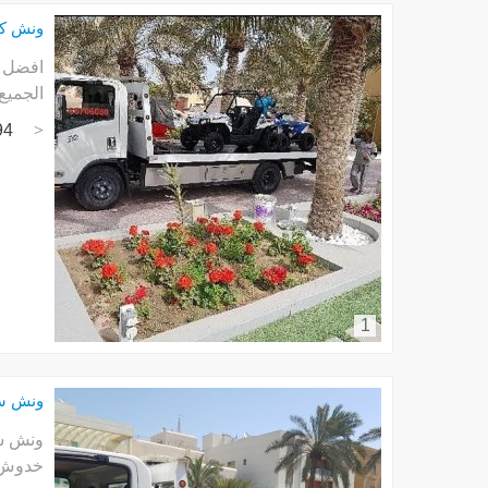
ونش كر
الجميع
94
1
ونش سطحة 
ونش سط
خدوش و