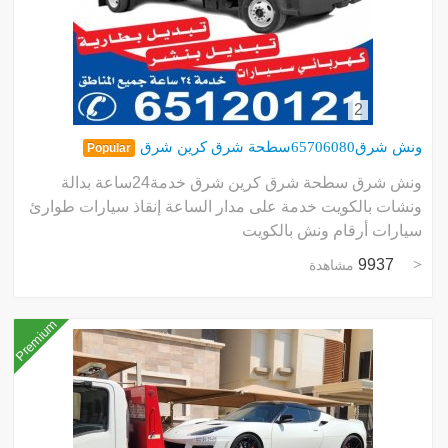
2
ونش شرق65706080سطحة شرق كرين شرق
Popular
ونش شرق سطحة شرق كرين شرق خدمة24ساعة بدالة
ونشات بالكويت خدمة على مدار الساعة إنقاذ سيارات طوارئ
سيارات أرقام ونش بالكويت
9937
مشاهدة
Premium