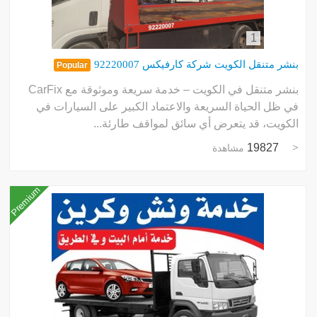
1
بنشر متنقل الكويت شركة كارفيكس 92220007
Popular
بنشر متنقل في الكويت – خدمة سريعة وموثوقة مع CarFix
في ظل الحياة السريعة والاعتماد الكبير على السيارات في
الكويت، قد يتعرض أي سائق لمواقف طارئة...
19827
مشاهدة
Premium